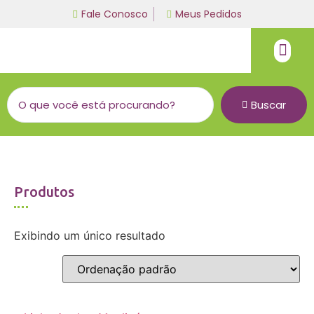
Fale Conosco
Meus Pedidos
Fio de malha
Linha bordado a mão
Buscar
Produtos
Exibindo um único resultado