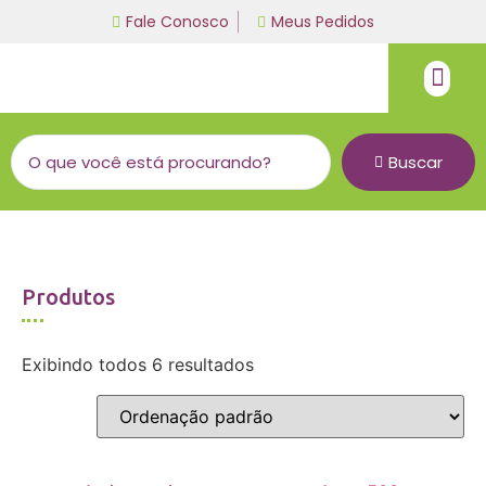
Fale Conosco
Meus Pedidos
Fio de malha
Linha bordado a mão
Buscar
Produtos
Exibindo todos 6 resultados