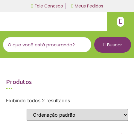
Fale Conosco
Meus Pedidos
Fio de malha
Linha bordado a mão
Buscar
Produtos
Exibindo todos 2 resultados