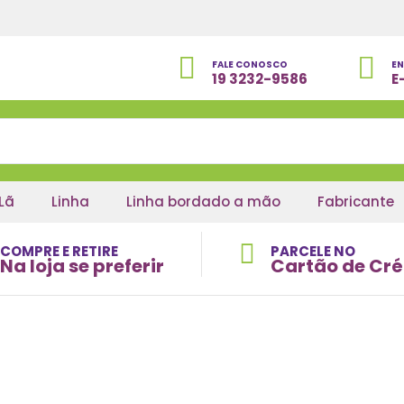
FALE CONOSCO
EN
19 3232-9586
E
Lã
Linha
Linha bordado a mão
Fabricante
COMPRE E RETIRE
PARCELE NO
Na loja se preferir
Cartão de Cré