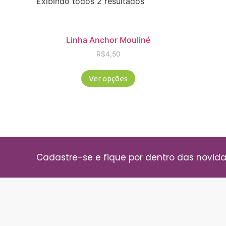
Exibindo todos 2 resultados
Linha Anchor Mouliné
R$
4,50
Ver opções
Cadastre-se e fique por dentro das novid