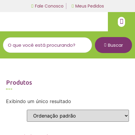
Fale Conosco
Meus Pedidos
Fio de malha
Linha bordado a mão
Buscar
Produtos
Exibindo um único resultado