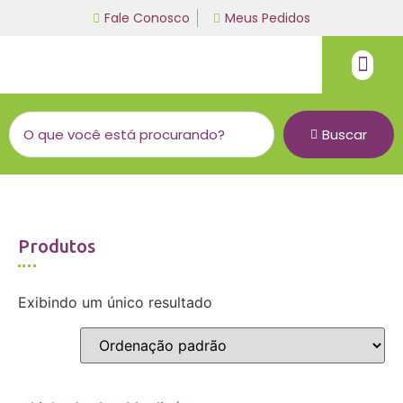
Fale Conosco
Meus Pedidos
Fio de malha
Linha bordado a mão
Buscar
Produtos
Exibindo um único resultado