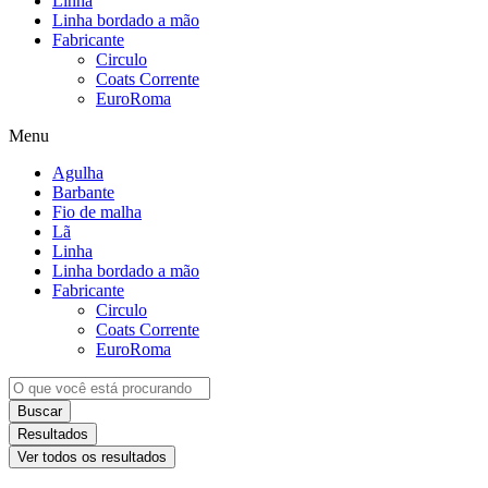
Linha
Linha bordado a mão
Fabricante
Circulo
Coats Corrente
EuroRoma
Menu
Agulha
Barbante
Fio de malha
Lã
Linha
Linha bordado a mão
Fabricante
Circulo
Coats Corrente
EuroRoma
Buscar
Resultados
Ver todos os resultados