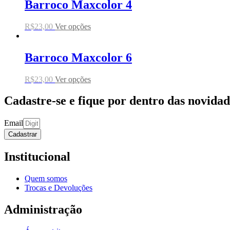
Barroco Maxcolor 4
R$
23,00
Ver opções
Barroco Maxcolor 6
R$
23,00
Ver opções
Cadastre-se e fique por dentro das novida
Email
Cadastrar
Institucional
Quem somos
Trocas e Devoluções
Administração