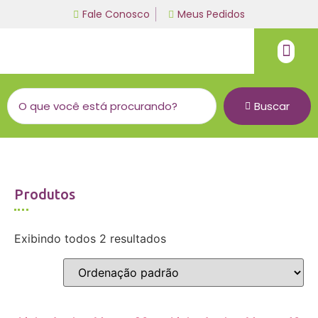
Fale Conosco
Meus Pedidos
Fio de malha
Linha bordado a mão
Buscar
Produtos
Exibindo todos 2 resultados