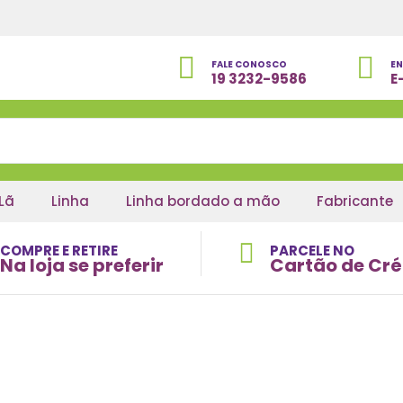
FALE CONOSCO
EN
19 3232-9586
E
Lã
Linha
Linha bordado a mão
Fabricante
COMPRE E RETIRE
PARCELE NO
Na loja se preferir
Cartão de Cré