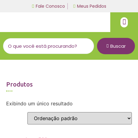
Fale Conosco
Meus Pedidos
Fio de malha
Linha bordado a mão
Buscar
Produtos
Exibindo um único resultado