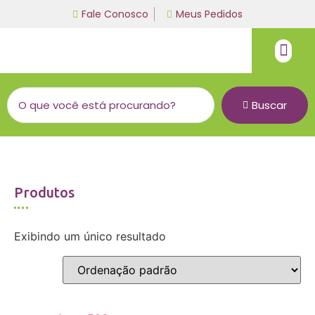
Fale Conosco
Meus Pedidos
Fio de malha
Linha bordado a mão
Buscar
Produtos
Exibindo um único resultado