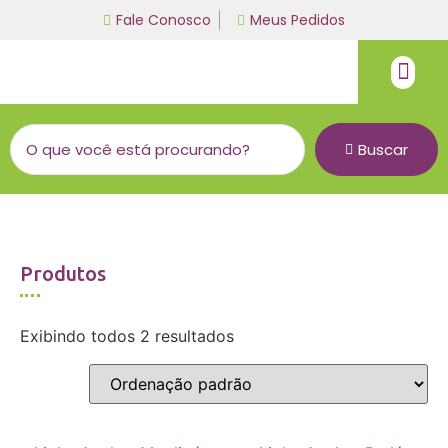
Fale Conosco
Meus Pedidos
Fio de malha
Linha bordado a mão
Buscar
Produtos
Exibindo todos 2 resultados