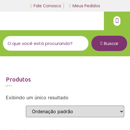
Fale Conosco
Meus Pedidos
Fio de malha
Linha bordado a mão
Buscar
Produtos
Exibindo um único resultado