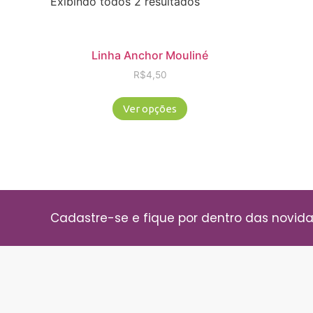
Exibindo todos 2 resultados
Linha Anchor Mouliné
R$
4,50
Ver opções
Cadastre-se e fique por dentro das novid