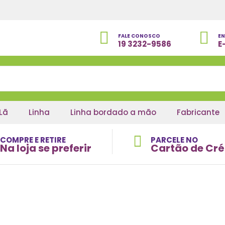
FALE CONOSCO
EN
19 3232-9586
E
Lã
Linha
Linha bordado a mão
Fabricante
COMPRE E RETIRE
PARCELE NO
Na loja se preferir
Cartão de Cré