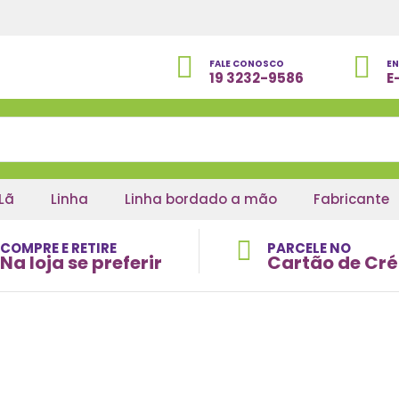
FALE CONOSCO
EN
19 3232-9586
E
Lã
Linha
Linha bordado a mão
Fabricante
COMPRE E RETIRE
PARCELE NO
Na loja se preferir
Cartão de Cré