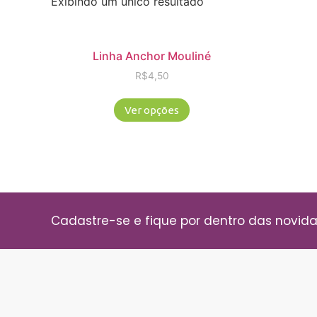
Exibindo um único resultado
Linha Anchor Mouliné
R$
4,50
Ver opções
Cadastre-se e fique por dentro das novid