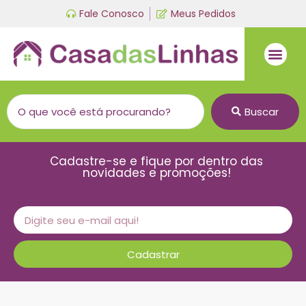
Fale Conosco
Meus Pedidos
Fio de malha
Linha bordado a mão
Buscar
Cadastre-se e fique por dentro das
novidades e promoções!
Cadastrar