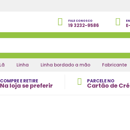
FALE CONOSCO
EN
19 3232-9586
E
Lã
Linha
Linha bordado a mão
Fabricante
COMPRE E RETIRE
PARCELE NO
Na loja se preferir
Cartão de Cré