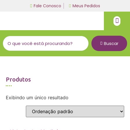
Fale Conosco
Meus Pedidos
Fio de malha
Linha bordado a mão
Buscar
Produtos
Exibindo um único resultado