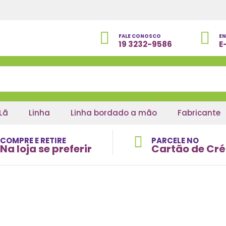
FALE CONOSCO
EN
19 3232-9586
E
Lã
Linha
Linha bordado a mão
Fabricante
COMPRE E RETIRE
PARCELE NO
Na loja se preferir
Cartão de Cré