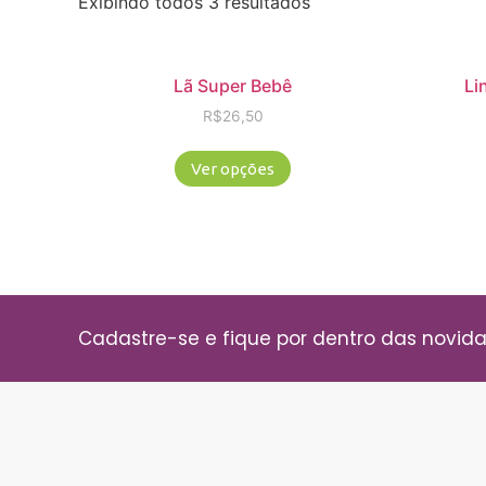
Exibindo todos 3 resultados
Lã Super Bebê
Li
R$
26,50
Ver opções
Cadastre-se e fique por dentro das novid